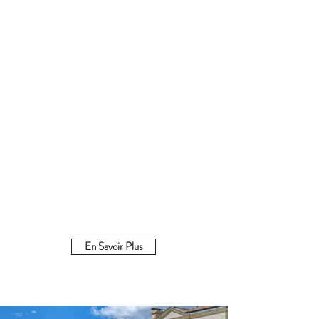
Bordeaux ou
Bergerac
Service de
Piscine Chauffée &
conciergerie​​
Sauna
Nous pouvons
Une piscine chauffée
répondre à toutes vos
ainsi qu'un sauna est à
demandes, comme
votre disposition en
remplir le frigo avant
libre accès pour vos
votre arrivée
moments de détente
En Savoir Plus