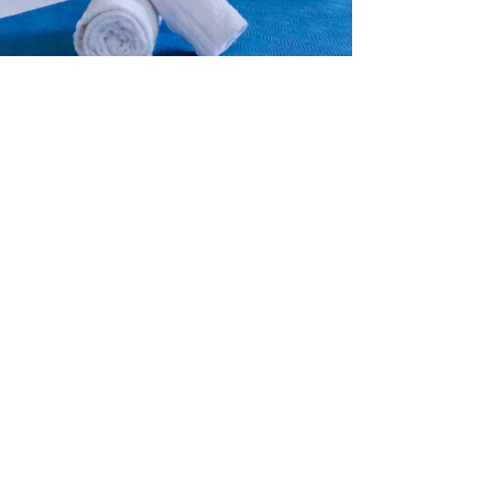
Nos Services
Service traiteur
Grand Espace
Un chef viendra vous
Notre domaine dispose
préparer des diners à
d'un magnifique jardin
la carte
pour votre cérémonie
de mariage en plein air
Wifi
Transfert
Très haut débit 50mo
Nous pouvons venir
partout dans la maison
vous chercher à
l'aéroport de