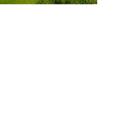
L’espace est un luxe
Le Domaine de l’Émeraude
s’étend au milieu des vignes,
où la nature se déploie dans
toute sa splendeur. Ici, les
horizons sont vastes, le calme
absolu, et chaque moment
devient un privilège.
Entre prestige et simplicité,
vivez une expérience unique,
où le vin, le terroir et