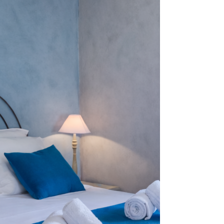
Nos Chambres
Découvrez nos chambres,
chacune d'elles arborant un
thème et une palette
couleurs distincts. Pour
votre plus grand confort,
toutes nos chambres
disposent d'une salle de bain
et de toilettes privées.
Profitez d'un séjour
agréable et mémorable dans
un cadre unique.
En Savoir Plus