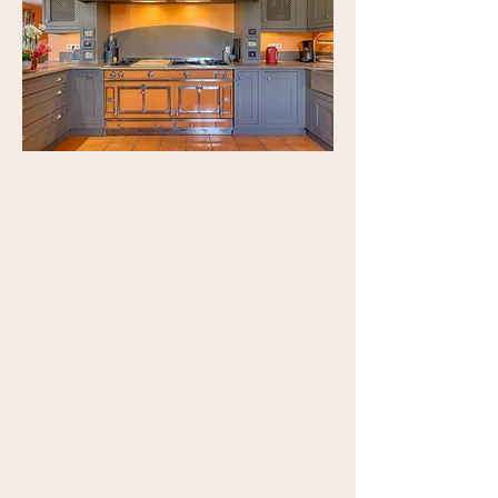
La cusine
Découvrez la magnifique cuisine à la
française avec notre piano
professionnel, La Cornue. Vous
pourrez cuisiner vous-même ou faire
appel à chef à domicile pour vous
concocter de merveilleux repas.
Que ce soit pour savourer des plats
raffinés ou participer à un cours de
cuisine gastronomique, une expérience
oubliable vous attend.