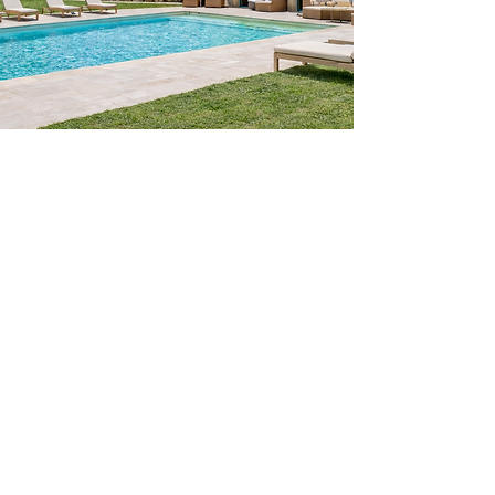
Bien plus qu'un
château,
une propriété
viticole familiale
Un terroir exceptionnel pour un
Bordeaux Supérieur de qualité plusieurs
fois récompensé pour son caractère
affirmé.